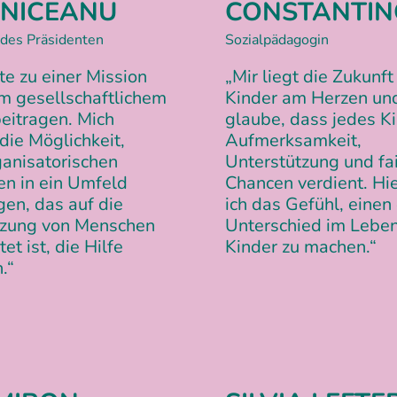
LNICEANU
CONSTANTI
 des Präsidenten
Sozialpädagogin
te zu einer Mission
„Mir liegt die Zukunft
m gesellschaftlichem
Kinder am Herzen und
beitragen. Mich
glaube, dass jedes K
 die Möglichkeit,
Aufmerksamkeit,
anisatorischen
Unterstützung und fa
en in ein Umfeld
Chancen verdient. Hi
gen, das auf die
ich das Gefühl, einen
tzung von Menschen
Unterschied im Leben
et ist, die Hilfe
Kinder zu machen.“
.“