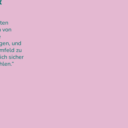
R
hten
n von
e
gen, und
Umfeld zu
ich sicher
hlen.“