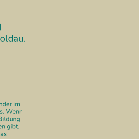
d
oldau.
inder im
as. Wenn
Bildung
n gibt,
das