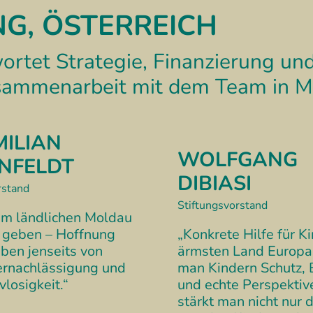
NG, ÖSTERREICH
ortet Strategie, Finanzierung un
usammenarbeit mit dem Team in M
MILIAN
WOLFGANG
NFELDT
DIBIASI
rstand
Stiftungsvorstand
im ländlichen Moldau
 geben – Hoffnung
„Konkrete Hilfe für K
eben jenseits von
ärmsten Land Europ
ernachlässigung und
man Kindern Schutz, 
vlosigkeit.“
und echte Perspektive
stärkt man nicht nur 