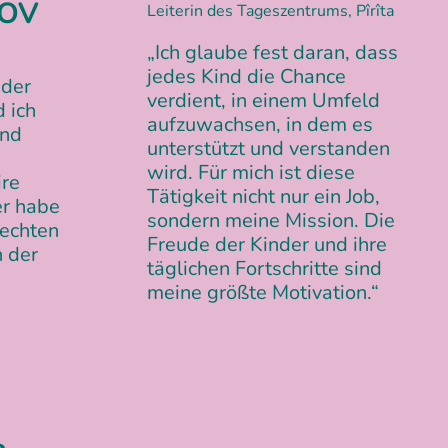
NOV
Leiterin des Tageszentrums, Pîrîta
„Ich glaube fest daran, dass
jedes Kind die Chance
 der
verdient, in einem Umfeld
 ich
aufzuwachsen, in dem es
ind
unterstützt und verstanden
wird. Für mich ist diese
ire
Tätigkeit nicht nur ein Job,
er habe
sondern meine Mission. Die
 echten
Freude der Kinder und ihre
 der
täglichen Fortschritte sind
meine größte Motivation.“