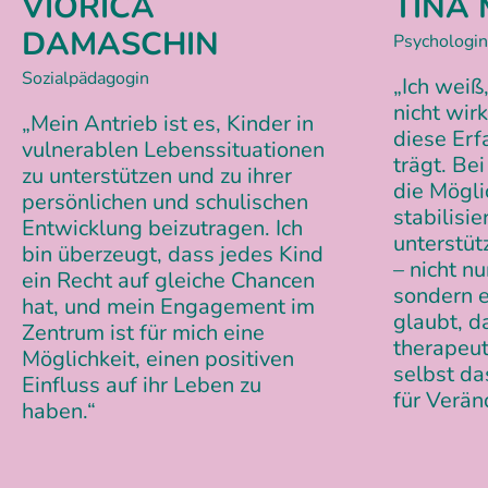
VIORICA
TINA
DAMASCHIN
Psychologin,
Sozialpädagogin
„Ich weiß
nicht wir
„Mein Antrieb ist es, Kinder in
diese Erf
vulnerablen Lebenssituationen
trägt. Be
zu unterstützen und zu ihrer
die Mögli
persönlichen und schulischen
stabilisi
Entwicklung beizutragen. Ich
unterstüt
bin überzeugt, dass jedes Kind
– nicht n
ein Recht auf gleiche Chancen
sondern e
hat, und mein Engagement im
glaubt, d
Zentrum ist für mich eine
therapeu
Möglichkeit, einen positiven
selbst da
Einfluss auf ihr Leben zu
für Verän
haben.“