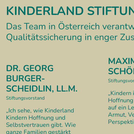
KINDERLAND STIFTU
Das Team in Österreich verantw
Qualitätssicherung in enger Z
MAXI
DR. GEORG
SCHÖ
BURGER-
Stiftungsvo
SCHEIDLIN, LL.M.
„Kindern 
Stiftungsvorstand
Hoffnung
auf ein L
„Ich sehe, wie Kinderland
Armut, V
Kindern Hoffnung und
Perspekti
Selbstvertrauen gibt. Wie
ganze Familien gestärkt