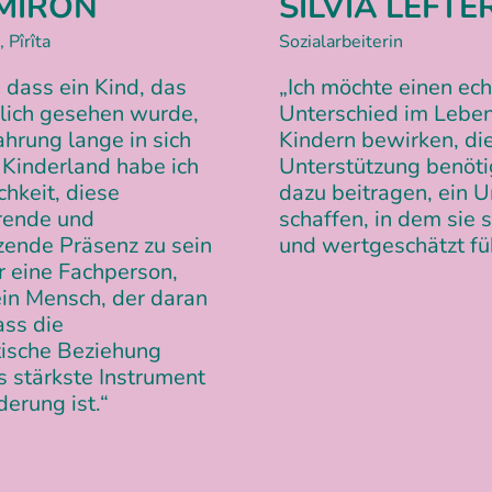
 MIRON
SILVIA
LEFTE
 Pîrîta
Sozialarbeiterin
, dass ein Kind, das
„Ich möchte einen ec
klich gesehen wurde,
Unterschied im Lebe
ahrung lange in sich
Kindern bewirken, di
i Kinderland habe ich
Unterstützung benöti
chkeit, diese
dazu beitragen, ein 
erende und
schaffen, in dem sie s
zende Präsenz zu sein
und wertgeschätzt fü
ur eine Fachperson,
in Mensch, der daran
ass die
tische Beziehung
s stärkste Instrument
derung ist.“